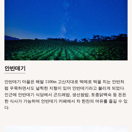
안반데기
안반데기 마을은 해발 1100m 고산지대로 떡메로 떡을 치는 안반처
럼 우묵하면서도 널찍한 지형이 있어 안반데기라고 불리게 되었다.
인근에 안반데기 식당에서 곤드레밥, 생선쌈밥, 토종닭백숙 등 든든
한 식사가 가능하며 안반데기 카페에서 차 한잔의 여유를 즐길 수 있
다.