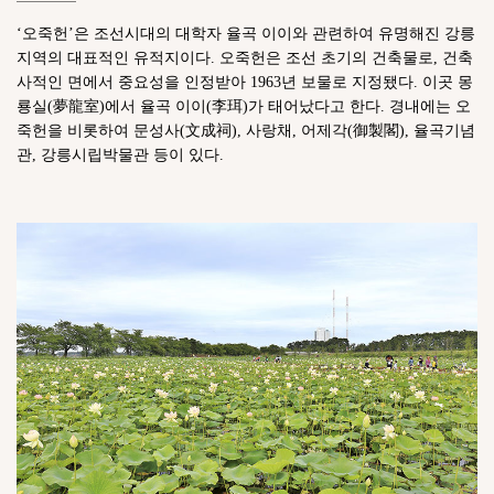
‘오죽헌’은 조선시대의 대학자 율곡 이이와 관련하여 유명해진 강릉
지역의 대표적인 유적지이다. 오죽헌은 조선 초기의 건축물로, 건축
사적인 면에서 중요성을 인정받아 1963년 보물로 지정됐다. 이곳 몽
룡실(夢龍室)에서 율곡 이이(李珥)가 태어났다고 한다. 경내에는 오
죽헌을 비롯하여 문성사(文成祠), 사랑채, 어제각(御製閣), 율곡기념
관, 강릉시립박물관 등이 있다.