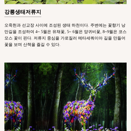
강릉생태저류지
오죽헌과 선교장 사이에 조성된 생태 하천이다. 주변에는 꽃향기 낭
만길을 조성하여 4~ 5월은 유채꽃, 5~ 6월은 양귀비꽃, 8~9월은 코스
모스 꽃이 핀다. 저류지 중심을 가로질러 메타세쿼이아 길을 만들어
꽃을 보며 산책을 즐길 수 있다.